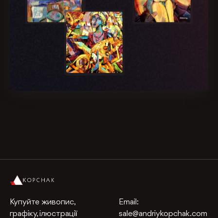
Купуйте живопис,
Email:
графіку, ілюстрації
sale@andriykopchak.com