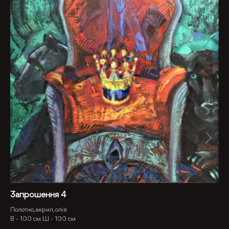
Запрошення 4
Полотно, акрил, олія
В -
100 см
Ш -
100 см