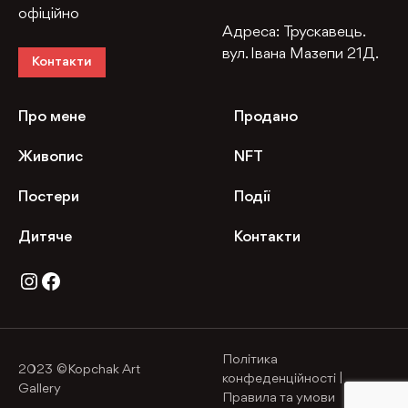
офіційно
Адреса:
Трускавець.
вул. Івана Мазепи 21Д.
Контакти
Про мене
Продано
Живопис
NFT
Постери
Події
Дитяче
Контакти
Instagram
Facebook
Політика
2023 ©Kopchak Art
конфеденційності
|
Gallery
Правила та умови