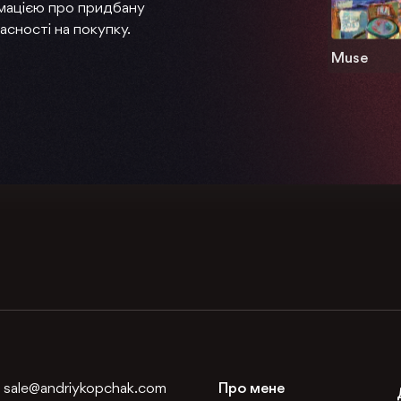
мацією про придбану
асності на покупку.
Muse
:
sale@andriykopchak.com
Про мене