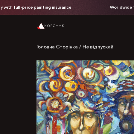
ith full-price painting insurance
Worldwide free
Головна Сторінка
/
Не відпускай