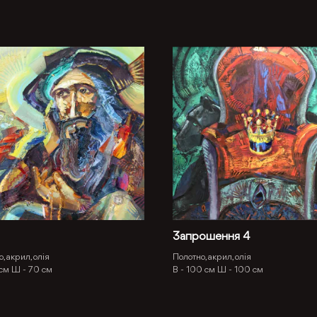
Запрошення 4
, акрил, олія
Полотно, акрил, олія
 см
Ш -
70 см
В -
100 см
Ш -
100 см