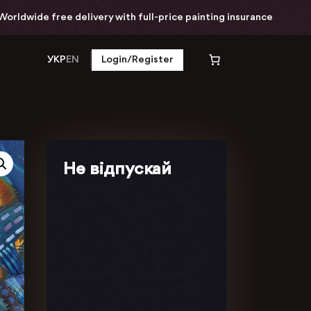
rldwide free delivery with full-price painting insurance
УКР
EN
Login/Register
Не відпускай