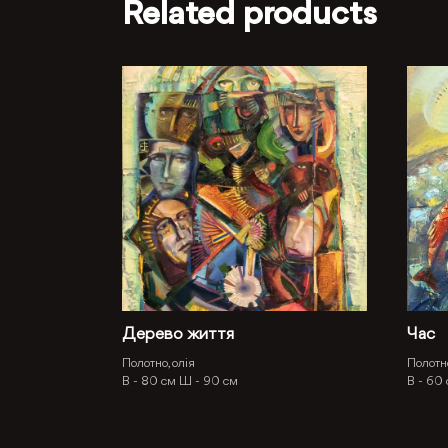
Related products
Дерево життя
Час
Полотно, олія
Полотно
В -
80 см
Ш -
90 см
В -
60