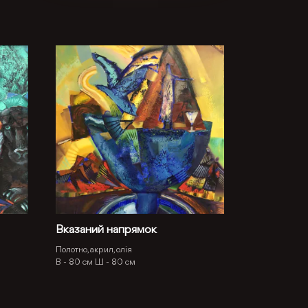
Вказаний напрямок
Полотно, акрил, олія
В -
80 см
Ш -
80 см