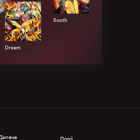
South
Dream
Дитяче
Події