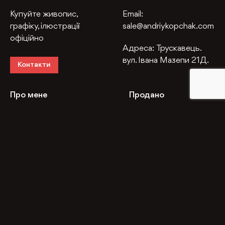
Купуйте живопис,
Email:
графіку, ілюстрації
sale@andriykopchak.com
офіційно
Адреса:
Трускавець.
вул. Івана Мазепи 21Д.
Контакти
Про мене
Продано
Живопис
NFT
Постери
Події
Дитяче
Контакти
Instagram
Facebook