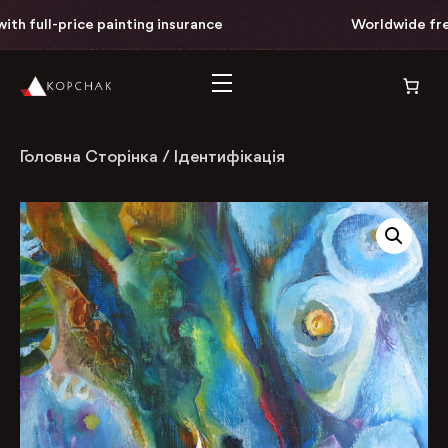
h full-price painting insurance
Worldwide free d
Головна Сторінка
/
Ідентифікація