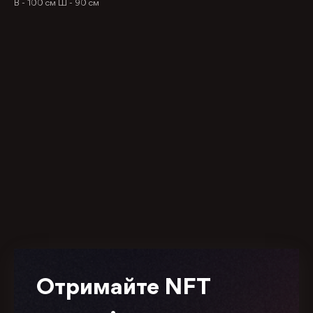
В -
100 см
Ш -
90 см
Отримайте NFT