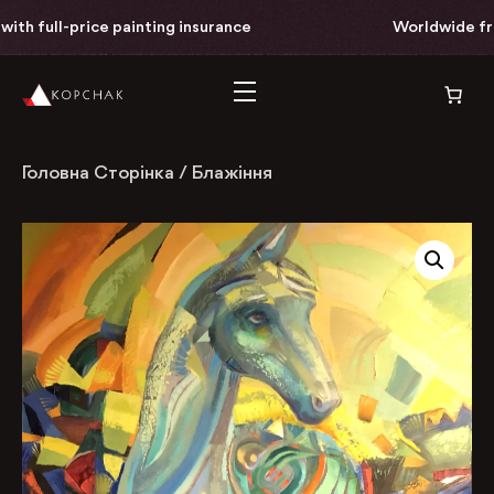
ith full-price painting insurance
Worldwide free
Головна Сторінка
/
Блажіння