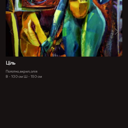
Ціль
Полотно, акрил, олія
В -
100 см
Ш -
150 см