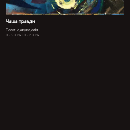
Чаша правди
Полотно, акрил, олія
В -
90 см
Ш -
60 см