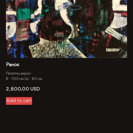
Ранок
Полотно, акрил
В -
100 см
Ш -
80 см
2, 800.00
USD
Add to cart