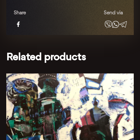
пейзаж
quantity
Share
Send via
Related products