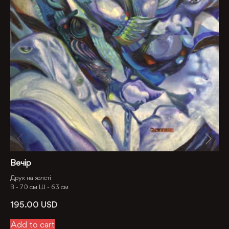
Вечір
Друк на холсті
В -
70 см
Ш -
63 см
195.00
USD
Add to cart