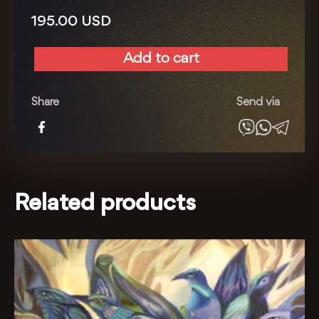
195.00
USD
Add to cart
Невипадкова
зустріч
quantity
Share
Send via
Related products