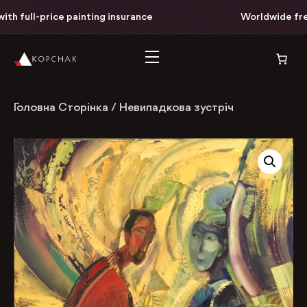
ith full-price painting insurance
Worldwide free
Головна Сторінка
/
Невипадкова зустріч