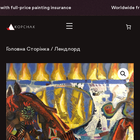
th full-price painting insurance
Worldwide free 
Головна Сторінка
/
Лендлорд