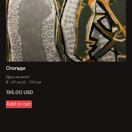
Спогади
Друк на холсті
В -
67 см
Ш -
100 см
195.00
USD
Add to cart