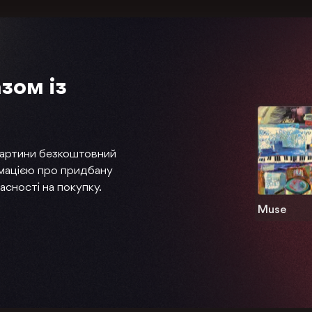
зом із
картини безкоштовний
мацією про придбану
асності на покупку.
Muse