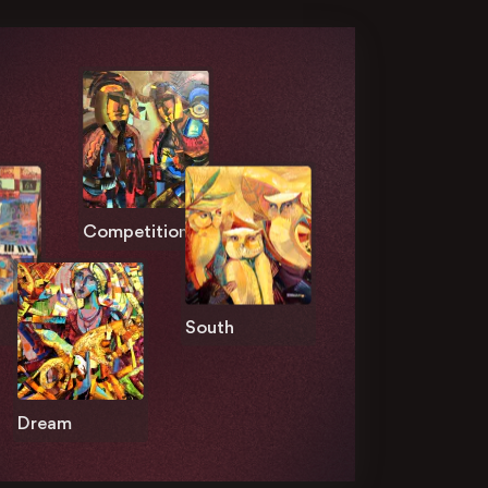
Competition
South
Dream