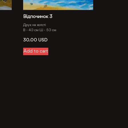
Відпочинок 3
Друк на холсті
В -
40 см
Ш -
50 см
30.00
USD
Add to cart