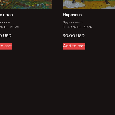
е поло
Наречена
 холсті
Друк на холсті
 см
Ш -
50 см
В -
40 см
Ш -
30 см
00
USD
30.00
USD
o cart
Add to cart