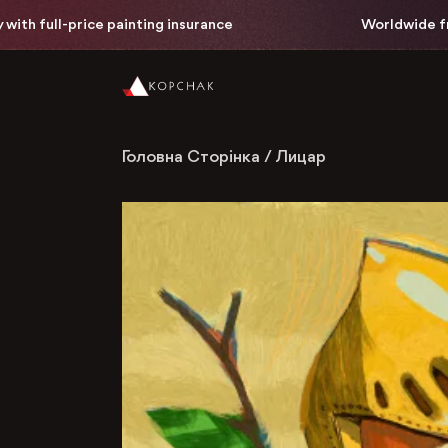
th full-price painting insurance
Worldwide free 
Головна Сторінка
/
Лицар