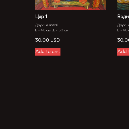
Цар 1
Водн
Друк на холсті
Друк на
В -
40 см
Ш -
50 см
В -
40
30.00
USD
30.
Add to cart
Add t