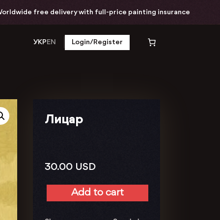
dwide free delivery with full-price painting insurance
УКР
EN
Login/Register
Лицар
30.00
USD
Add to cart
Лицар
quantity