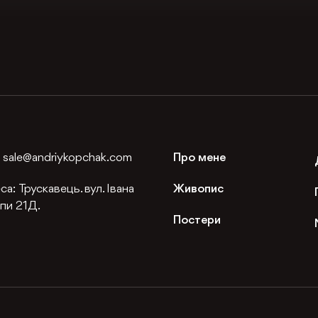
:
sale@andriykopchak.com
Про мене
са:
Трускавець. вул. Івана
Живопис
пи 21Д.
Постери