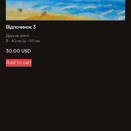
Відпочинок 3
Друк на холсті
В -
40 см
Ш -
50 см
30.00
USD
Add to cart