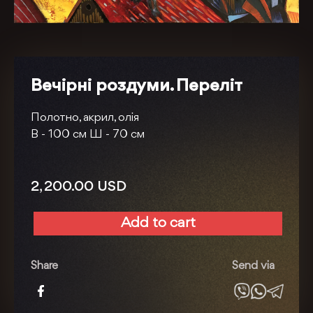
Вечірні роздуми. Переліт
Полотно, акрил, олія
В -
100 см
Ш -
70 см
2, 200.00
USD
Add to cart
Вечірні
роздуми.
Переліт
Share
Send via
quantity