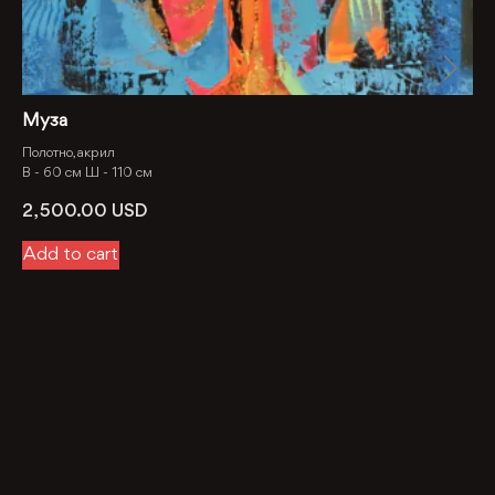
Муза
Полотно, акрил
В -
60 см
Ш -
110 см
2, 500.00
USD
Add to cart