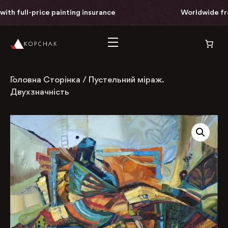
th full-price painting insurance
Worldwide free 
Головна Сторінка
/
Пустельний міраж.
Двухзначність