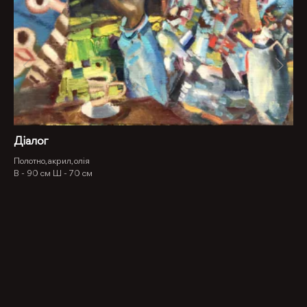
Діалог
Полотно, акрил, олія
В -
90 см
Ш -
70 см