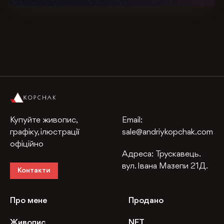
Купуйте живопис,
Email:
графіку, ілюстрації
sale@andriykopchak.com
офіційно
Адреса:
Трускавець.
вул. Івана Мазепи 21Д.
Контакти
Про мене
Продано
Живопис
NFT