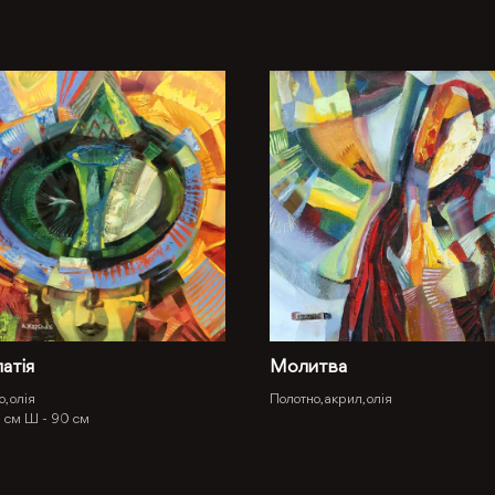
атія
Молитва
, олія
Полотно, акрил, олія
 см
Ш -
90 см