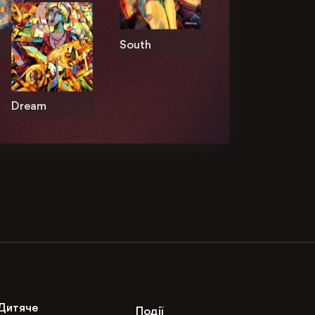
South
Dream
Дитяче
Події