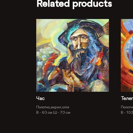
Related products
Час
Телеп
Полотно, акрил, олія
Полотно
В -
60 см
Ш -
70 см
В -
100