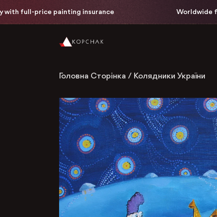
h full-price painting insurance
Worldwide free d
Головна Сторінка
/
Колядники України