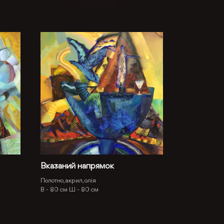
Вказаний напрямок
Полотно, акрил, олія
В -
80 см
Ш -
80 см