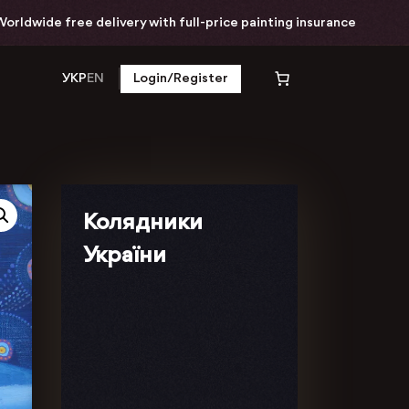
dwide free delivery with full-price painting insurance
УКР
EN
Login/Register
Колядники
України