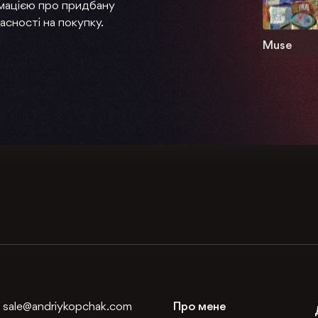
мацією про придбану
асності на покупку.
Muse
:
sale@andriykopchak.com
Про мене