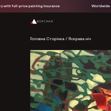
th full-price painting insurance
Worldwide free 
Головна Сторінка
/
Яскрава ніч