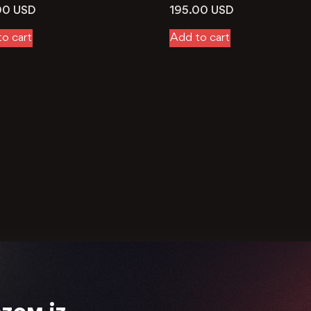
00
USD
195.00
USD
o cart
Add to cart