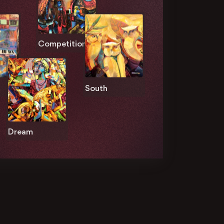
Competition
South
Dream