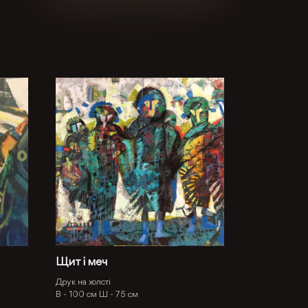
Щит і меч
Друк на холсті
В -
100 см
Ш -
75 см