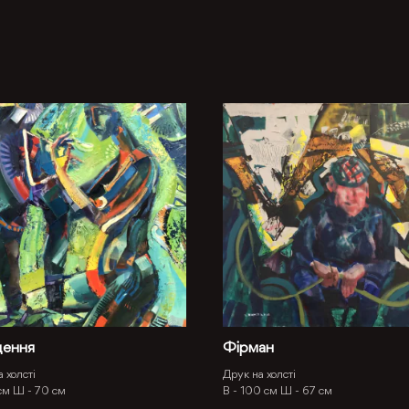
ення
Фірман
 холсті
Друк на холсті
см
Ш -
70 см
В -
100 см
Ш -
67 см