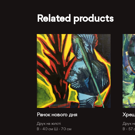
Related products
Ранок нового дня
Хрещ
Друк на холсті
Друк на
В -
40 см
Ш -
70 см
В -
57 