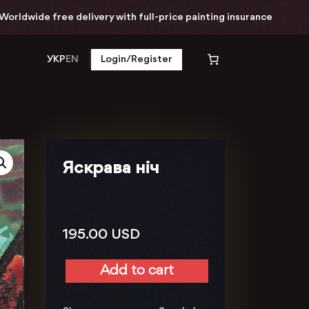
ldwide free delivery with full-price painting insurance
УКР
EN
Login/Register
Яскрава ніч
195.00
USD
Add to cart
Яскрава
ніч