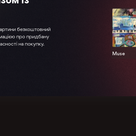
зом із
картини безкоштовний
мацією про придбану
асності на покупку.
Muse