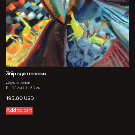
Збір адаптованих
Друк на холсті
В -
92 см
Ш -
50 см
195.00
USD
Add to cart