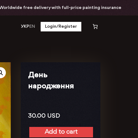
dwide free delivery with full-price painting insurance
УКР
EN
Login/Register
День
народження
30.00
USD
Add to cart
День