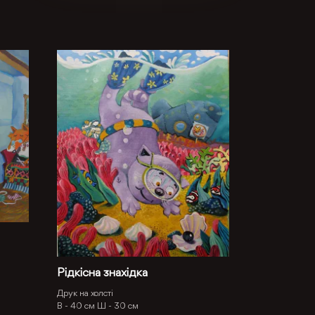
Рідкісна знахідка
Друк на холсті
В -
40 см
Ш -
30 см