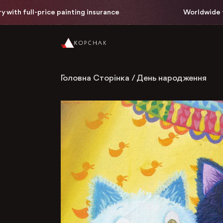
h full-price painting insurance
Worldwide free 
Головна Сторінка
/
День народження