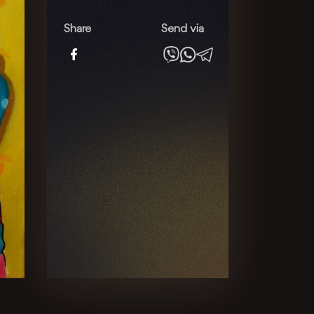
народження
quantity
Share
Send via