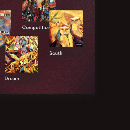
Competition
South
Dream