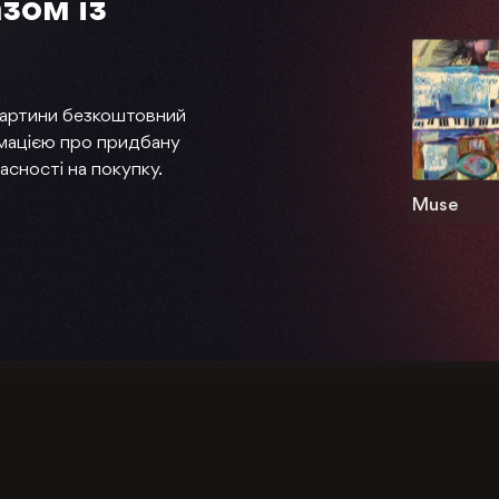
зом із
картини безкоштовний
мацією про придбану
асності на покупку.
Muse