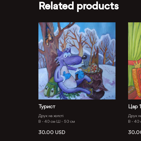
Related products
Турист
Цар 
Друк на холсті
Друк на
В -
40 см
Ш -
50 см
В -
40
30.00
USD
30.