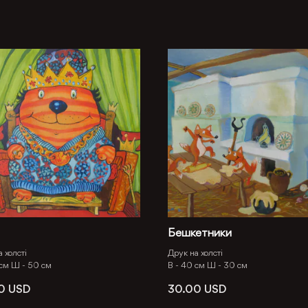
1
Бешкетники
 холсті
Друк на холсті
 см
Ш -
50 см
В -
40 см
Ш -
30 см
00
USD
30.00
USD