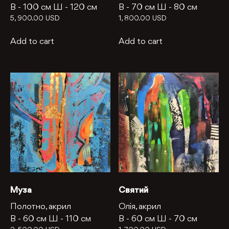
В -
100 см
Ш -
120 см
В -
70 см
Ш -
80 см
5, 900.00
USD
1, 800.00
USD
Add to cart
Add to cart
Муза
Святий
Полотно, акрил
Олія, акрил
В -
60 см
Ш -
110 см
В -
60 см
Ш -
70 см