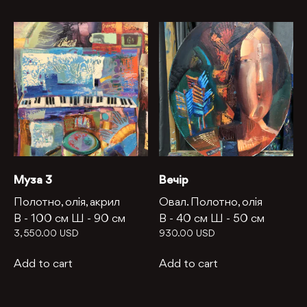
Муза 3
Вечір
Полотно, олія, акрил
Овал. Полотно, олія
В -
100 см
Ш -
90 см
В -
40 см
Ш -
50 см
3, 550.00
USD
930.00
USD
Add to cart
Add to cart