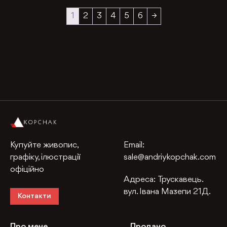
1
2
3
4
5
6
→
Купуйте живопис,
Email:
графіку, ілюстрації
sale@andriykopchak.com
офіційно
Адреса:
Трускавець.
вул. Івана Мазепи 21Д.
Контакти
Про мене
Продано