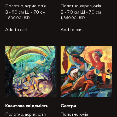
Полотно, акрил, олія
Полотно, акрил, олія
В -
80 см
Ш -
70 см
В -
70 см
Ш -
70 см
1, 800.00
USD
1, 860.00
USD
Add to cart
Add to cart
Квантова свідомість
Сестри
Полотно, акрил, олія
Полотно, олія