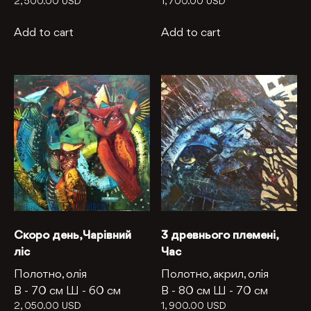
2, 500.00
USD
1, 700.00
USD
Add to cart
Add to cart
Скоро день, Чарівний
З древнього племені,
ліс
Час
Полотно, олія
Полотно, акрил, олія
В -
70 см
Ш -
60 см
В -
80 см
Ш -
70 см
2, 050.00
USD
1, 900.00
USD