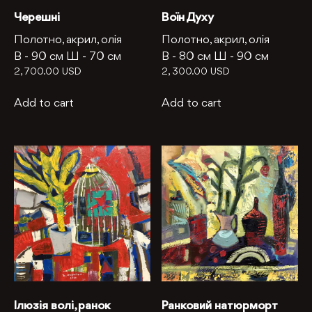
Черешні
Воїн Духу
Полотно, акрил, олія
Полотно, акрил, олія
В -
90 см
Ш -
70 см
В -
80 см
Ш -
90 см
2, 700.00
USD
2, 300.00
USD
Add to cart
Add to cart
Ілюзія волі, ранок
Ранковий натюрморт